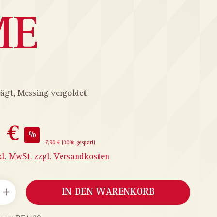
ME
ägt, Messing vergoldet
 €
%
7,90 €
(30% gespart)
kl. MwSt. zzgl. Versandkosten
ANZAHL: GIB DEN GEWÜNSCHTEN WERT EIN ODER B
IN DEN WARENKORB