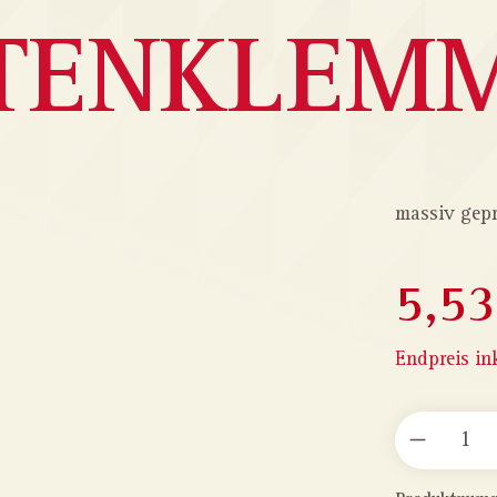
TENKLEM
massiv gepr
5,53
Endpreis in
PRODUKT 