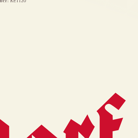
mer:
RE1120