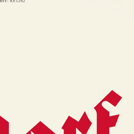
mer:
RE1242