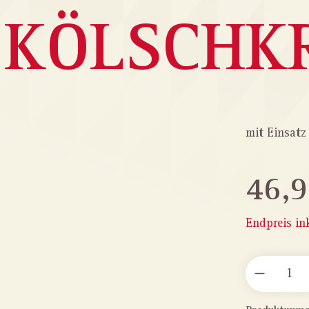
 KÖLSCHK
mit Einsatz
46,9
Endpreis in
PRODUKT 